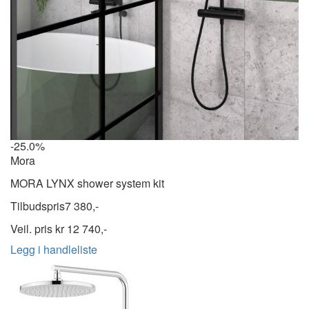
-25.0%
Mora
MORA LYNX shower system kit
Tilbudspris
7 380,-
Veil. pris kr
12 740,-
Legg i handleliste