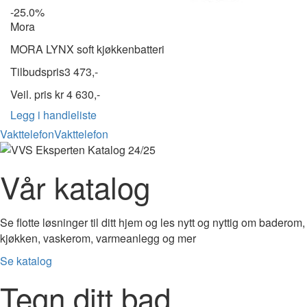
-25.0%
Mora
MORA LYNX soft kjøkkenbatteri
Tilbudspris
3 473,-
Veil. pris kr
4 630,-
Legg i handleliste
Vakttelefon
Vakttelefon
Vår katalog
Se flotte løsninger til ditt hjem og les nytt og nyttig om baderom,
kjøkken, vaskerom, varmeanlegg og mer
Se katalog
Tegn ditt bad