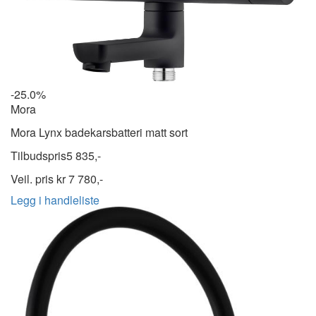
-25.0%
Mora
Mora Lynx badekarsbatteri matt sort
Tilbudspris
5 835,-
Veil. pris kr
7 780,-
Legg i handleliste