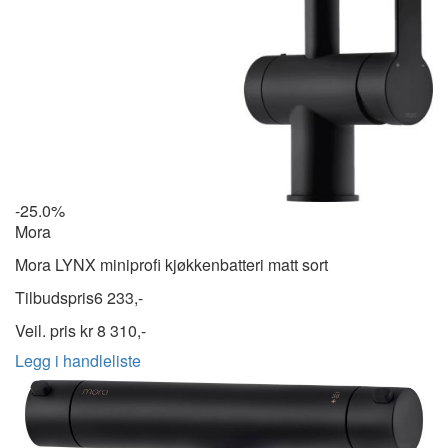
-25.0%
Mora
Mora LYNX miniprofi kjøkkenbatteri matt sort
Tilbudspris
6 233,-
Veil. pris kr
8 310,-
Legg i handleliste