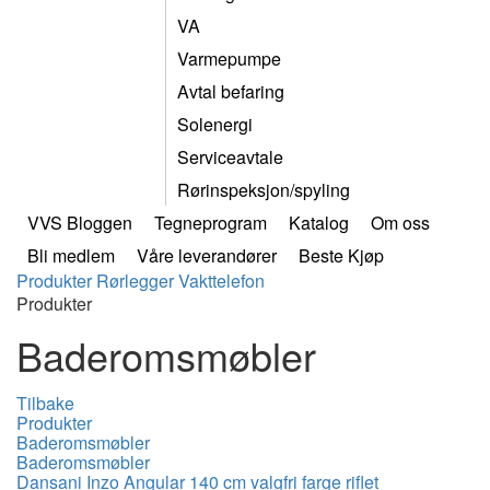
VA
Varmepumpe
Avtal befaring
Solenergi
Serviceavtale
Rørinspeksjon/spyling
VVS Bloggen
Tegneprogram
Katalog
Om oss
Bli medlem
Våre leverandører
Beste Kjøp
Produkter
Rørlegger
Vakttelefon
Produkter
Baderomsmøbler
Tilbake
Produkter
Baderomsmøbler
Baderomsmøbler
Dansani Inzo Angular 140 cm valgfri farge riflet