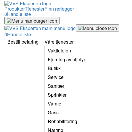
Produkter
Tjenester
Finn rørlegger
0
Handleliste
0
Handleliste
Bestill befaring
Våre tjenester
Vakttelefon
Fjerning av oljefyr
Butikk
Service
Sanitær
Sprinkler
Varme
Gass
Rehabilitering
Næring