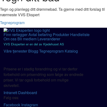
Tegn og planlegg ditt drømmebad. Ta gjerne med ditt forslag til
nærmeste VVS Ekspert
Tegneprogram
Finn rørlegger
Avtal befaring
Produkter
Handleliste
Om oss
Bli medlem
Leverandører
VVS Eksperten er en del av Kjedehuset AS
Våre tjenester
Blogg
Tegneprogram
Katalog
Prisene er i stadig forandring og vi tar derfor
forbehold om prisendring som følge av endrede
priser. Vi tar også forbehold om mulige
skrivefeil.
Intranett
Dashboard
Følg oss:
Facebook
Instagram